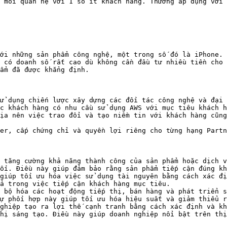
 mối quan hệ với 1 số ít khách hàng. Thường áp dụng với 
ới những sản phẩm công nghệ, một trong số đó là iPhone. 
 có doanh số rất cao dù không cần đầu tư nhiều tiền cho 
ẩm đã được khẳng định.

ử dụng chiến lược xây dựng các đối tác công nghệ và đại 
c khách hàng có nhu cầu sử dụng AWS với mục tiêu khách h
ịa nên việc trao đổi và tạo niềm tin với khách hàng cũng
er, cấp chứng chỉ và quyền lợi riêng cho từng hạng Partn
 tăng cường khả năng thành công của sản phẩm hoặc dịch v
ối. Điều này giúp đảm bảo rằng sản phẩm tiếp cận đúng kh
giúp tối ưu hóa việc sử dụng tài nguyên bằng cách xác đị
ả trong việc tiếp cận khách hàng mục tiêu.

 bộ hóa các hoạt động tiếp thị, bán hàng và phát triển s
ự phối hợp này giúp tối ưu hóa hiệu suất và giảm thiểu r
ghiệp tạo ra lợi thế cạnh tranh bằng cách xác định và kh