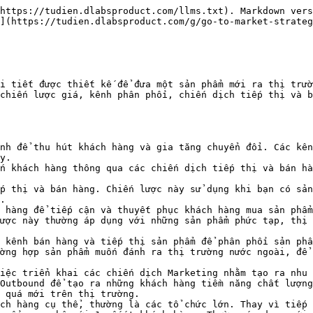
https://tudien.dlabsproduct.com/llms.txt). Markdown vers
](https://tudien.dlabsproduct.com/g/go-to-market-strateg
i tiết được thiết kế để đưa một sản phẩm mới ra thị trườ
chiến lược giá, kênh phân phối, chiến dịch tiếp thị và b
nh để thu hút khách hàng và gia tăng chuyển đổi. Các kên
y.

n khách hàng thông qua các chiến dịch tiếp thị và bán hà
p thị và bán hàng. Chiến lược này sử dụng khi bạn có sản
.

 hàng để tiếp cận và thuyết phục khách hàng mua sản phẩm
ược này thường áp dụng với những sản phẩm phức tạp, thị 
 kênh bán hàng và tiếp thị sản phẩm để phân phối sản phẩ
ờng hợp sản phẩm muốn đánh ra thị trường nước ngoài, để 
iệc triển khai các chiến dịch Marketing nhằm tạo ra nhu 
Outbound để tạo ra những khách hàng tiềm năng chất lượng
 quá mới trên thị trường.

ch hàng cụ thể, thường là các tổ chức lớn. Thay vì tiếp 