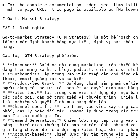
> For the complete documentation index, see [llms.txt](
`.md` to page URLs; this page is available as [Markdown
# Go-to-Market Strategy

### 1. Định nghĩa

Go-to-market Strategy (GTM Strategy) là một kế hoạch ch
tố như xác định khách hàng mục tiêu, định vị sản phẩm, 
hàng.

Các loại GTM Strategy phổ biến:

* **Inbound:** Sử dụng nội dung marketing trên nhiều kê
đăng trên mạng xã hội, blog, podcast, chia sẻ case stud
* **Outbound:** Tập trung vào việc tiếp cận chủ động đế
thoại, email quảng cáo và sự kiện.

* **Product-led Growth:** Sử dụng chính sản phẩm để tiế
người dùng có thể tự trải nghiệm và quyết định mua hàng
* **Sales-led:** Tập trung vào việc sử dụng đội ngũ bán
các cuộc gọi, gặp gỡ trực tiếp và thuyết trình. Chiến l
trải nghiệm và quyết định mua hàng độc lập.

* **Channel specific:** Tập trung vào việc xây dựng các
phối, đại lý hoặc đối tác. Thường áp dụng trong các trư
bản địa tại quốc gia đó.

* **Demand Generation:** Chiến lược này tập trung vào v
năng. Chiến dịch thường kết hợp cả các kênh Inbound và 
gia tăng chuyển đổi cho đội ngũ Sales hoặc khi sản phẩm
* **Account-based:** Chiến lược này tập trung vào 1 khá