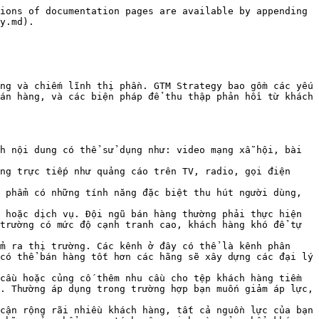
ions of documentation pages are available by appending 
y.md).

ng và chiếm lĩnh thị phần. GTM Strategy bao gồm các yếu 
án hàng, và các biện pháp để thu thập phản hồi từ khách 
h nội dung có thể sử dụng như: video mạng xẫ hội, bài 
ng trực tiếp như quảng cáo trên TV, radio, gọi điện 
 phẩm có những tính năng đặc biệt thu hút người dùng, 
 hoặc dịch vụ. Đội ngũ bán hàng thường phải thực hiện 
trường có mức độ cạnh tranh cao, khách hàng khó để tự 
m ra thị trường. Các kênh ở đây có thể là kênh phân 
có thể bán hàng tốt hơn các hãng sẽ xây dựng các đại lý 
cầu hoặc củng cố thêm nhu cầu cho tệp khách hàng tiềm 
. Thường áp dụng trong trường hợp bạn muốn giảm áp lực, 
cận rộng rãi nhiều khách hàng, tất cả nguồn lực của bạn 