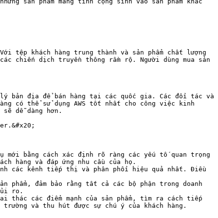
những sản phẩm mang tính cộng sinh vào sản phẩm khác 
Với tệp khách hàng trung thành và sản phẩm chất lượng 
các chiến dịch truyền thông rầm rộ. Người dùng mua sản 
lý bản địa để bán hàng tại các quốc gia. Các đối tác và 
àng có thể sử dụng AWS tốt nhất cho công việc kinh 
 sẽ dễ dàng hơn.

er.&#x20;

ụ mới bằng cách xác định rõ ràng các yếu tố quan trọng 
ách hàng và đáp ứng nhu cầu của họ.

nh các kênh tiếp thị và phân phối hiệu quả nhất. Điều 
ản phẩm, đảm bảo rằng tất cả các bộ phận trong doanh 
ủi ro.

ai thác các điểm mạnh của sản phẩm, tìm ra cách tiếp 