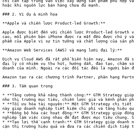
chỉ cần tập trung vào việc xây dựng sản phẩm phù hợp và
hoặc khi nguồn lực bán hàng chưa đủ mạnh.

### 2. Ví dụ & minh họa

**Apple và chiến lược Product-led Growth:**

Apple được biết đến với chiến lược Product-led Growth v
cao, mỗi phiên bản iPhone được ra mắt đều được chú ý và
phẩm của Apple vì sự tin tưởng và chất lượng của sản ph
**Amazon Web Services (AWS) và mạng lưới đại lý:**

Dịch vụ Cloud AWS đã rất phổ biến hiện nay, Amazon đã s
đại lý có nhiệm vụ thu hút, hướng dẫn, đào tạo, chăm só
doanh của mình. Ngoài ra các đối tác đều là người bản đ
Amazon tạo ra các chương trình Partner, phân hạng Partn
### 3. Tầm quan trọng

* **Tăng cường khả năng thành công:** GTM Strategy giúp
như thị trường mục tiêu, chiến lược giá và kênh phân ph
* **Tối ưu hóa tài nguyên:** Một GTM Strategy chi tiết 
này giúp doanh nghiệp tiết kiệm chi phí và tăng hiệu qu
* **Đồng bộ hóa các hoạt động:** GTM Strategy giúp đồng
nghiệp làm việc cùng nhau để đạt được mục tiêu chung. S
* **Tạo lợi thế cạnh tranh:** GTM Strategy giúp doanh n