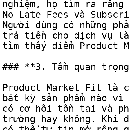
nghiệm, họ tìm ra rằng 
No Late Fees và Subscri
Người dùng có những phả
trả tiền cho dịch vụ là
tìm thấy điểm Product M
### **3. Tầm quan trọng*
Product Market Fit là c
bất kỳ sản phẩm nào vì 
có cơ hội tồn tại và ph
trường hay không. Khi đ
có thể tự tin mở rộng q